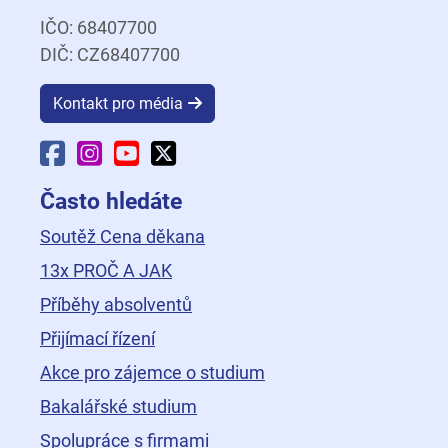
IČO: 68407700
DIČ: CZ68407700
Kontakt pro média
Facebook Fakulty dopravní
Instagram Fakulty dopravní
YouTube Fakulty dopravní
X Fakulty dopravní
Často hledáte
Soutěž Cena děkana
13x PROČ A JAK
Příběhy absolventů
Přijímací řízení
Akce pro zájemce o studium
Bakalářské studium
Spolupráce s firmami