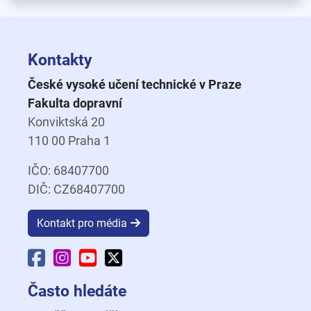
Kontakty
České vysoké učení technické v Praze
Fakulta dopravní
Konviktská 20
110 00 Praha 1
IČO: 68407700
DIČ: CZ68407700
Kontakt pro média
Facebook Fakulty dopravní
Instagram Fakulty dopravní
YouTube Fakulty dopravní
X Fakulty dopravní
Často hledáte