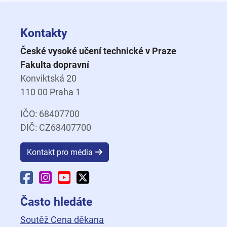
Kontakty
České vysoké učení technické v Praze
Fakulta dopravní
Konviktská 20
110 00 Praha 1
IČO: 68407700
DIČ: CZ68407700
Kontakt pro média
Facebook Fakulty dopravní
Instagram Fakulty dopravní
YouTube Fakulty dopravní
X Fakulty dopravní
Často hledáte
Soutěž Cena děkana