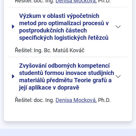
Řešitel:
doc. Ing.
Denisa Mocková
, Ph.D.
Výzkum v oblasti výpočetních
metod pro optimalizaci procesů v
postprodukčních částech
specifických logistických řetězců
Řešitel:
Ing. Bc. Matúš Kováč
Zvyšování odborných kompetencí
studentů formou inovace studijních
materiálů předmětu Teorie grafů a
její aplikace v dopravě
Řešitel:
doc. Ing.
Denisa Mocková
, Ph.D.