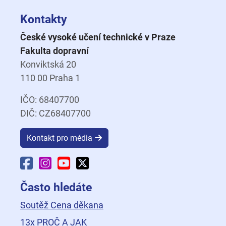
Kontakty
České vysoké učení technické v Praze
Fakulta dopravní
Konviktská 20
110 00 Praha 1
IČO: 68407700
DIČ: CZ68407700
Kontakt pro média
Facebook Fakulty dopravní
Instagram Fakulty dopravní
YouTube Fakulty dopravní
X Fakulty dopravní
Často hledáte
Soutěž Cena děkana
13x PROČ A JAK