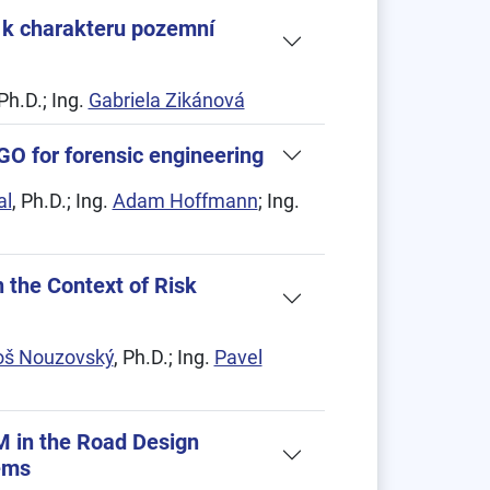
u k charakteru pozemní
 Ph.D.; Ing.
Gabriela Zikánová
2GO for forensic engineering
al
, Ph.D.; Ing.
Adam Hoffmann
; Ing.
 the Context of Risk
oš Nouzovský
, Ph.D.; Ing.
Pavel
IM in the Road Design
ems