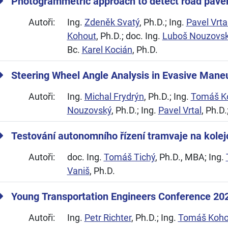
Photogrammetric approach to detect road pavem
Autoři:
Ing.
Zdeněk Svatý
, Ph.D.; Ing.
Pavel Vrta
Kohout
, Ph.D.; doc. Ing.
Luboš Nouzovs
Bc.
Karel Kocián
, Ph.D.
Steering Wheel Angle Analysis in Evasive Mane
Autoři:
Ing.
Michal Frydrýn
, Ph.D.; Ing.
Tomáš K
Nouzovský
, Ph.D.; Ing.
Pavel Vrtal
, Ph.D.
Testování autonomního řízení tramvaje na kolejov
Autoři:
doc. Ing.
Tomáš Tichý
, Ph.D., MBA; Ing.
Vaniš
, Ph.D.
Young Transportation Engineers Conference 20
Autoři:
Ing.
Petr Richter
, Ph.D.; Ing.
Tomáš Koho