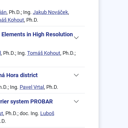
ián
, Ph.D.; Ing.
Jakub Nováček
,
áš Kohout
, Ph.D.
 Elements in High Resolution
l
, Ph.D.; Ing.
Tomáš Kohout
, Ph.D.;
ná Hora district
h.D.; Ing.
Pavel Vrtal
, Ph.D.
arrier system PROBAR
ut
, Ph.D.; doc. Ing.
Luboš
.D.