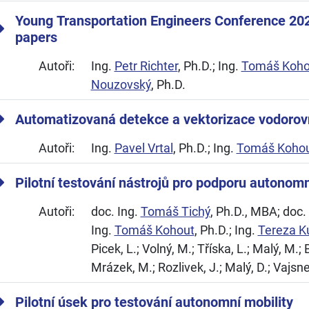
Young Transportation Engineers Conference 202
papers
Autoři:
Ing.
Petr Richter
, Ph.D.; Ing.
Tomáš Koho
Nouzovský
, Ph.D.
Automatizovaná detekce a vektorizace vodorov
Autoři:
Ing.
Pavel Vrtal
, Ph.D.; Ing.
Tomáš Koho
Pilotní testování nástrojů pro podporu autonomn
Autoři:
doc. Ing.
Tomáš Tichý
, Ph.D., MBA; doc.
Ing.
Tomáš Kohout
, Ph.D.; Ing.
Tereza K
Picek, L.; Volný, M.; Tříska, L.; Malý, M.; 
Mrázek, M.; Rozlivek, J.; Malý, D.; Vajsner
Pilotní úsek pro testování autonomní mobility