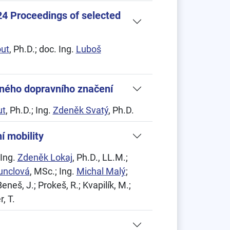
4 Proceedings of selected
ut
, Ph.D.; doc. Ing.
Luboš
ného dopravního značení
ut
, Ph.D.; Ing.
Zdeněk Svatý
, Ph.D.
í mobility
 Ing.
Zdeněk Lokaj
, Ph.D., LL.M.;
unclová
, MSc.; Ing.
Michal Malý
;
Beneš, J.; Prokeš, R.; Kvapilík, M.;
, T.