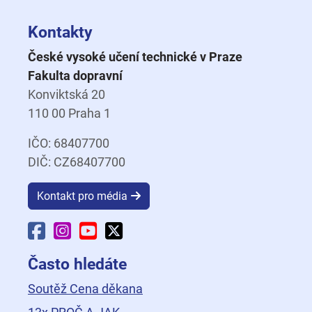
Kontakty
České vysoké učení technické v Praze
Fakulta dopravní
Konviktská 20
110 00 Praha 1
IČO: 68407700
DIČ: CZ68407700
Kontakt pro média
Facebook Fakulty dopravní
Instagram Fakulty dopravní
YouTube Fakulty dopravní
X Fakulty dopravní
Často hledáte
Soutěž Cena děkana