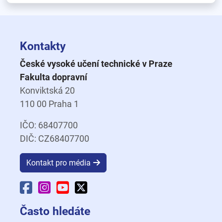
Kontakty
České vysoké učení technické v Praze
Fakulta dopravní
Konviktská 20
110 00 Praha 1
IČO: 68407700
DIČ: CZ68407700
Kontakt pro média
Facebook Fakulty dopravní
Instagram Fakulty dopravní
YouTube Fakulty dopravní
X Fakulty dopravní
Často hledáte