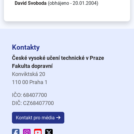
David Svoboda
(obhájeno - 20.01.2004)
Kontakty
České vysoké učení technické v Praze
Fakulta dopravní
Konviktská 20
110 00 Praha 1
IČO: 68407700
DIČ: CZ68407700
Kontakt pro média
Facebook Fakulty dopravní
Instagram Fakulty dopravní
YouTube Fakulty dopravní
X Fakulty dopravní