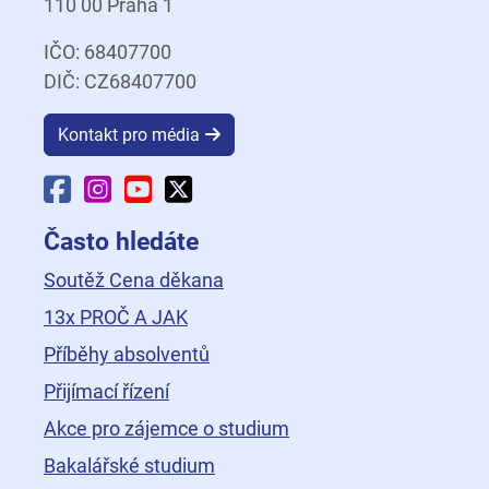
110 00 Praha 1
IČO: 68407700
DIČ: CZ68407700
Kontakt pro média
Facebook Fakulty dopravní
Instagram Fakulty dopravní
YouTube Fakulty dopravní
X Fakulty dopravní
Často hledáte
Soutěž Cena děkana
13x PROČ A JAK
Příběhy absolventů
Přijímací řízení
Akce pro zájemce o studium
Bakalářské studium