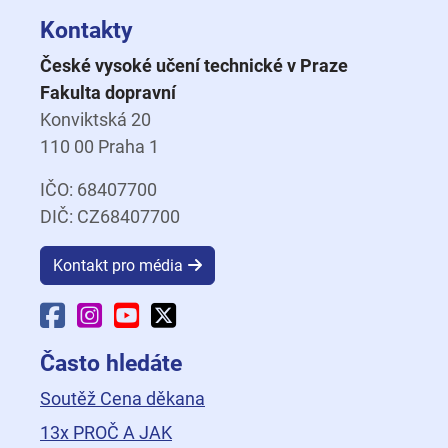
Kontakty
České vysoké učení technické v Praze
Fakulta dopravní
Konviktská 20
110 00 Praha 1
IČO: 68407700
DIČ: CZ68407700
Kontakt pro média
Facebook Fakulty dopravní
Instagram Fakulty dopravní
YouTube Fakulty dopravní
X Fakulty dopravní
Často hledáte
Soutěž Cena děkana
13x PROČ A JAK