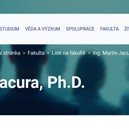
STUDIUM
VĚDA A VÝZKUM
SPOLUPRÁCE
FAKULTA
Ž
í stránka
Fakulta
Lidé na fakultě
Ing. Martin Jacu
acura, Ph.D.