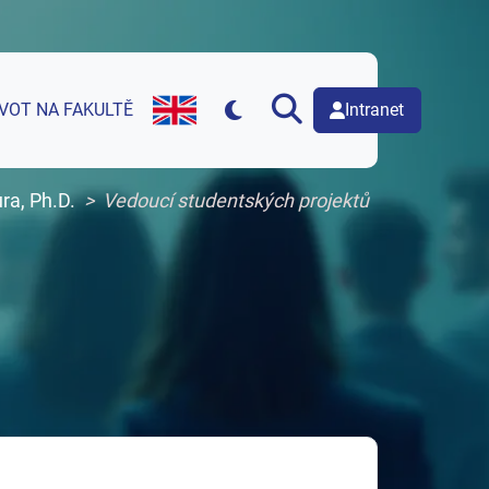
Intranet
IVOT NA FAKULTĚ
English version of web page
ra, Ph.D.
Vedoucí studentských projektů