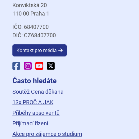
Konviktská 20
110 00 Praha 1
IČO: 68407700
DIČ: CZ68407700
Kontakt pro média
Facebook Fakulty dopravní
Instagram Fakulty dopravní
YouTube Fakulty dopravní
X Fakulty dopravní
Často hledáte
Soutěž Cena děkana
13x PROČ A JAK
Příběhy absolventů
Přijímací řízení
Akce pro zájemce o studium