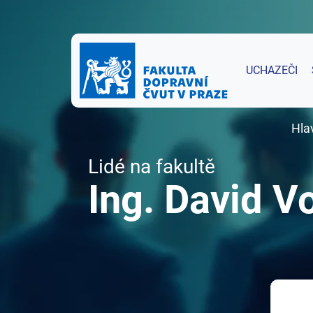
UCHAZEČI
Hla
Lidé na fakultě
Ing. David V