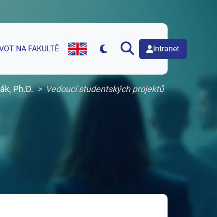
Intranet
IVOT NA FAKULTĚ
English version of web page
ák, Ph.D.
Vedoucí studentských projektů