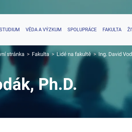
STUDIUM
VĚDA A VÝZKUM
SPOLUPRÁCE
FAKULTA
Ž
vní stránka
Fakulta
Lidé na fakultě
Ing. David Vod
odák, Ph.D.