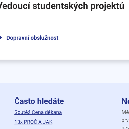
Vedoucí studentských projektů
Dopravní obslužnost
Často hledáte
N
Soutěž Cena děkana
Měj
prv
13x PROČ A JAK
new