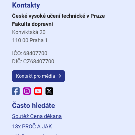
Kontakty
České vysoké učení technické v Praze
Fakulta dopravní
Konviktská 20
110 00 Praha 1
IČO: 68407700
DIČ: CZ68407700
Kontakt pro média
Facebook Fakulty dopravní
Instagram Fakulty dopravní
YouTube Fakulty dopravní
X Fakulty dopravní
Často hledáte
Soutěž Cena děkana
13x PROČ A JAK