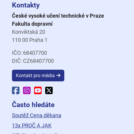
Kontakty
České vysoké učení technické v Praze
Fakulta dopravní
Konviktská 20
110 00 Praha 1
IČO: 68407700
DIČ: CZ68407700
Kontakt pro média
Facebook Fakulty dopravní
Instagram Fakulty dopravní
YouTube Fakulty dopravní
X Fakulty dopravní
Často hledáte
Soutěž Cena děkana
13x PROČ A JAK