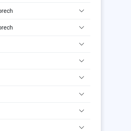
orech
orech