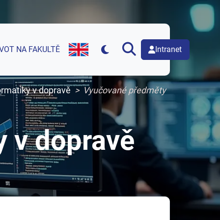
Intranet
IVOT NA FAKULTĚ
English version of web page
ormatiky v dopravě
Vyučované předměty
y v dopravě