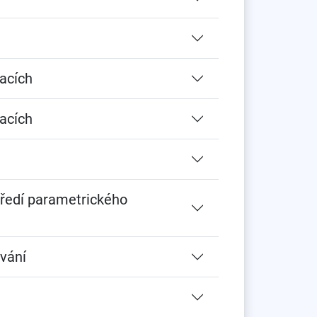
acích
acích
tředí parametrického
ování