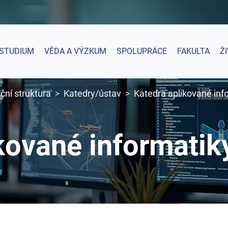
STUDIUM
VĚDA A VÝZKUM
SPOLUPRÁCE
FAKULTA
Ž
ční struktura
Katedry/ústav
Katedra aplikované inf
kované informatik