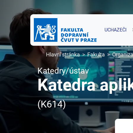
UCHAZEČI
Hlavní stránka
Fakulta
Organiza
Katedry/ústav
Katedra apli
(K614)