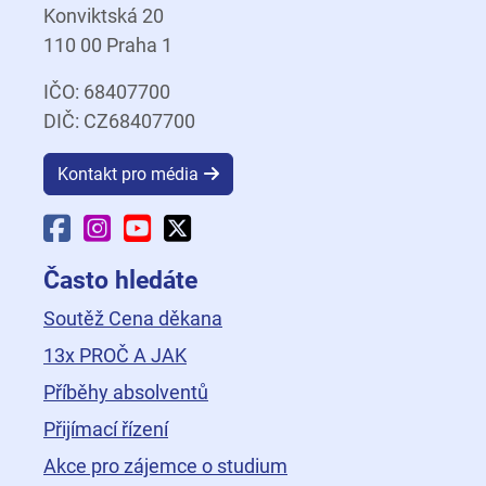
Konviktská 20
110 00 Praha 1
IČO: 68407700
DIČ: CZ68407700
Kontakt pro média
Facebook Fakulty dopravní
Instagram Fakulty dopravní
YouTube Fakulty dopravní
X Fakulty dopravní
Často hledáte
Soutěž Cena děkana
13x PROČ A JAK
Příběhy absolventů
Přijímací řízení
Akce pro zájemce o studium