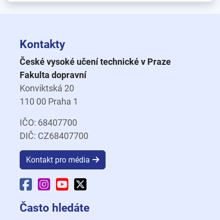
Kontakty
České vysoké učení technické v Praze
Fakulta dopravní
Konviktská 20
110 00 Praha 1
IČO: 68407700
DIČ: CZ68407700
Kontakt pro média
Facebook Fakulty dopravní
Instagram Fakulty dopravní
YouTube Fakulty dopravní
X Fakulty dopravní
Často hledáte