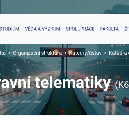
STUDIUM
VĚDA A VÝZKUM
SPOLUPRÁCE
FAKULTA
Ž
lta
Organizační struktura
Katedry/ústav
Katedra 
avní telematiky
(K6