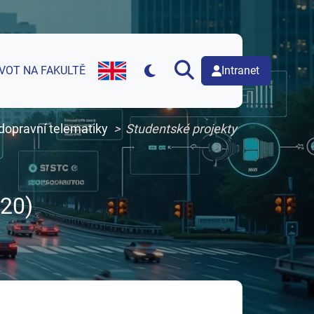
Intranet
IVOT NA FAKULTĚ
English version of web page
dopravní telematiky
Studentské projekty
20)