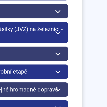
silky (JVZ) na železnici -
robní etapě
řejné hromadné dopravě