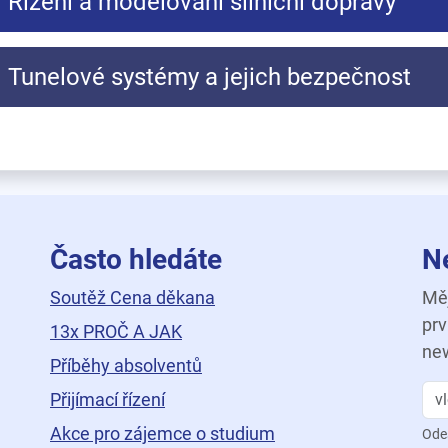
Řízení a modelování silniční dopravy
Tunelové systémy a jejich bezpečnost
Často hledáte
N
Soutěž Cena děkana
Měj
prv
13x PROČ A JAK
new
Příběhy absolventů
Přijímací řízení
Akce pro zájemce o studium
Ode