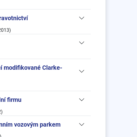
ravotnictví
2013)
í modifikované Clarke-
ní firmu
2)
genním vozovým parkem
)