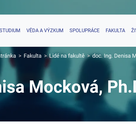
STUDIUM
VĚDA A VÝZKUM
SPOLUPRÁCE
FAKULTA
Ž
stránka
Fakulta
Lidé na fakultě
doc. Ing. Denisa 
nisa Mocková, Ph.