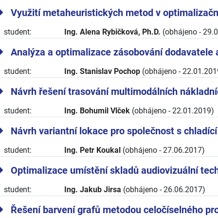
Využití metaheuristických metod v optimalizačn
student:
Ing. Alena Rybičková, Ph.D.
(obhájeno - 29.
Analýza a optimalizace zásobování dodavatele 
student:
Ing. Stanislav Pochop
(obhájeno - 22.01.201
Návrh řešení trasování multimodálních nákladní
student:
Ing. Bohumil Vlček
(obhájeno - 22.01.2019)
Návrh variantní lokace pro společnost s chladíc
student:
Ing. Petr Koukal
(obhájeno - 27.06.2017)
Optimalizace umístění skladů audiovizuální te
student:
Ing. Jakub Jirsa
(obhájeno - 26.06.2017)
Řešení barvení grafů metodou celočíselného p