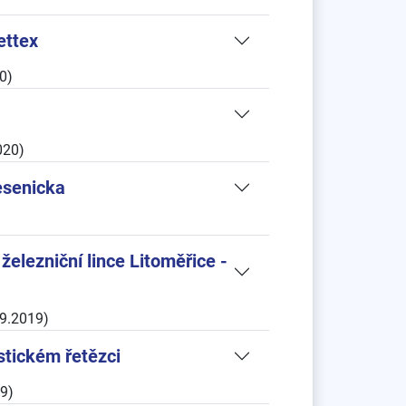
ettex
0)
020)
esenicka
elezniční lince Litoměřice -
09.2019)
stickém řetězci
9)