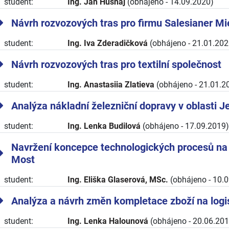
student:
Ing. Jan Husnaj
(obhájeno - 14.09.2020)
Návrh rozvozových tras pro firmu Salesianer Mi
student:
Ing. Iva Zderadičková
(obhájeno - 21.01.202
Návrh rozvozových tras pro textilní společnost
student:
Ing. Anastasiia Zlatieva
(obhájeno - 21.01.2
Analýza nákladní železniční dopravy v oblasti J
student:
Ing. Lenka Budilová
(obhájeno - 17.09.2019)
Navržení koncepce technologických procesů na ž
Most
student:
Ing. Eliška Glaserová, MSc.
(obhájeno - 10.
Analýza a návrh změn kompletace zboží na logi
student:
Ing. Lenka Halounová
(obhájeno - 20.06.201