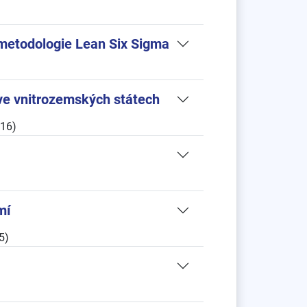
 metodologie Lean Six Sigma
 ve vnitrozemských státech
016)
mí
5)