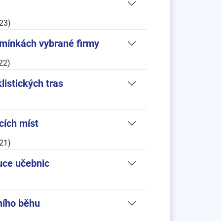
23)
dmínkách vybrané firmy
22)
listických tras
cích míst
21)
uce učebnic
ního běhu