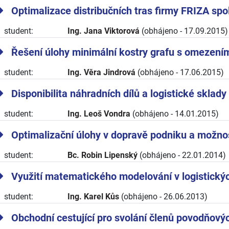
Optimalizace distribučních tras firmy FRIZA spol. 
student:
Ing. Jana Viktorová
(obhájeno - 17.09.2015)
Řešení úlohy minimální kostry grafu s omezení
student:
Ing. Věra Jindrová
(obhájeno - 17.06.2015)
Disponibilita náhradních dílů a logistické sklady
student:
Ing. Leoš Vondra
(obhájeno - 14.01.2015)
Optimalizační úlohy v dopravě podniku a možnost
student:
Bc. Robin Lipenský
(obhájeno - 22.01.2014)
Využití matematického modelování v logistickýc
student:
Ing. Karel Kůs
(obhájeno - 26.06.2013)
Obchodní cestující pro svolání členů povodňový