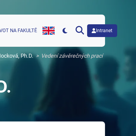
Intranet
IVOT NA FAKULTĚ
English version of web page
Mocková, Ph.D.
Vedení závěrečných prací
D.