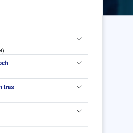
4)
och
h tras
ě