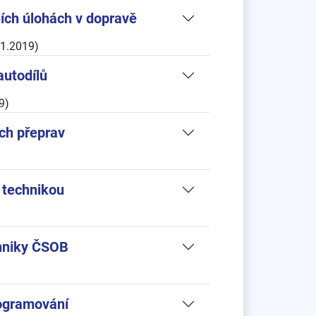
ích úlohách v dopravě
01.2019)
autodílů
9)
ch přeprav
í technikou
chniky ČSOB
rogramování