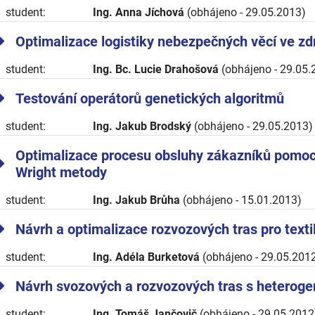
student:
Ing. Anna Jíchová
(obhájeno - 29.05.2013)
Optimalizace logistiky nebezpečných věcí ve zd
student:
Ing. Bc. Lucie Drahošová
(obhájeno - 29.05.
Testování operátorů genetických algoritmů
student:
Ing. Jakub Brodský
(obhájeno - 29.05.2013)
Optimalizace procesu obsluhy zákazníků pomoc
Wright metody
student:
Ing. Jakub Brůha
(obhájeno - 15.01.2013)
Návrh a optimalizace rozvozových tras pro textil
student:
Ing. Adéla Burketová
(obhájeno - 29.05.201
Návrh svozových a rozvozových tras s hetero
student:
Ing. Tomáš Jančovič
(obhájeno - 29.05.2012