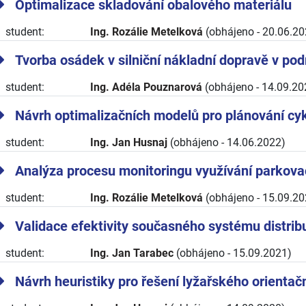
Optimalizace skladování obalového materiálu
student:
Ing. Rozálie Metelková
(obhájeno - 20.06.20
Tvorba osádek v silniční nákladní dopravě v po
student:
Ing. Adéla Pouznarová
(obhájeno - 14.09.20
Návrh optimalizačních modelů pro plánování cyk
student:
Ing. Jan Husnaj
(obhájeno - 14.06.2022)
Analýza procesu monitoringu využívání parkova
student:
Ing. Rozálie Metelková
(obhájeno - 15.09.20
Validace efektivity současného systému distrib
student:
Ing. Jan Tarabec
(obhájeno - 15.09.2021)
Návrh heuristiky pro řešení lyžařského orientač