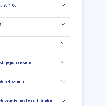
s. r. o.
mi
i jejich řešení
h řetězcích
ch komisí na toku Litavka