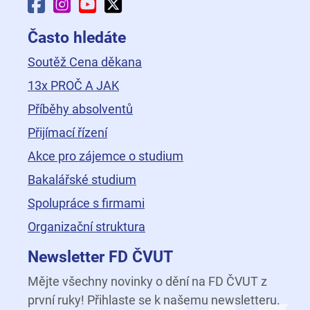
Facebook Fakulty dopravní
Instagram Fakulty dopravní
YouTube Fakulty dopravní
X Fakulty dopravní
Často hledáte
Soutěž Cena děkana
13x PROČ A JAK
Příběhy absolventů
Přijímací řízení
Akce pro zájemce o studium
Bakalářské studium
Spolupráce s firmami
Organizační struktura
Newsletter FD ČVUT
Mějte všechny novinky o dění na FD ČVUT z
první ruky! Přihlaste se k našemu newsletteru.