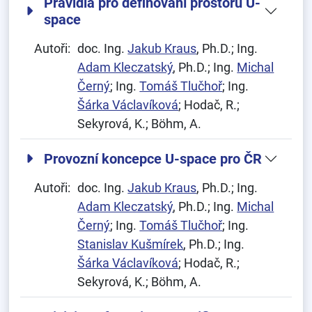
Pravidla pro definování prostorů U-
space
Autoři:
doc. Ing.
Jakub Kraus
, Ph.D.; Ing.
Adam Kleczatský
, Ph.D.; Ing.
Michal
Černý
; Ing.
Tomáš Tlučhoř
; Ing.
Šárka Václavíková
; Hodač, R.;
Sekyrová, K.; Böhm, A.
Provozní koncepce U-space pro ČR
Autoři:
doc. Ing.
Jakub Kraus
, Ph.D.; Ing.
Adam Kleczatský
, Ph.D.; Ing.
Michal
Černý
; Ing.
Tomáš Tlučhoř
; Ing.
Stanislav Kušmírek
, Ph.D.; Ing.
Šárka Václavíková
; Hodač, R.;
Sekyrová, K.; Böhm, A.