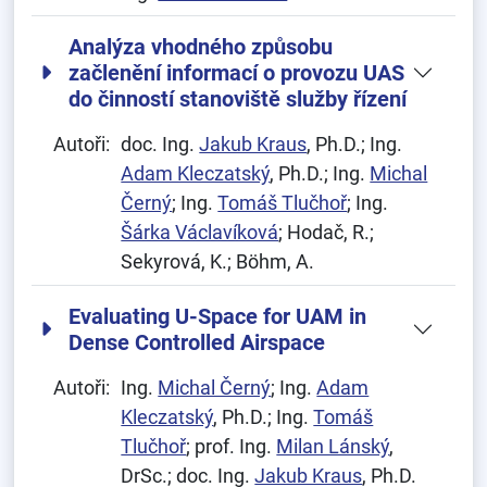
Analýza vhodného způsobu
začlenění informací o provozu UAS
do činností stanoviště služby řízení
Autoři:
doc. Ing.
Jakub Kraus
, Ph.D.; Ing.
Adam Kleczatský
, Ph.D.; Ing.
Michal
Černý
; Ing.
Tomáš Tlučhoř
; Ing.
Šárka Václavíková
; Hodač, R.;
Sekyrová, K.; Böhm, A.
Evaluating U-Space for UAM in
Dense Controlled Airspace
Autoři:
Ing.
Michal Černý
; Ing.
Adam
Kleczatský
, Ph.D.; Ing.
Tomáš
Tlučhoř
; prof. Ing.
Milan Lánský
,
DrSc.; doc. Ing.
Jakub Kraus
, Ph.D.