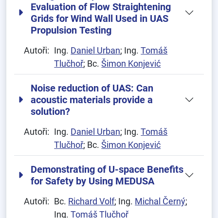
Evaluation of Flow Straightening
Grids for Wind Wall Used in UAS
Propulsion Testing
Autoři:
Ing.
Daniel Urban
; Ing.
Tomáš
Tlučhoř
; Bc.
Šimon Konjević
Noise reduction of UAS: Can
acoustic materials provide a
solution?
Autoři:
Ing.
Daniel Urban
; Ing.
Tomáš
Tlučhoř
; Bc.
Šimon Konjević
Demonstrating of U-space Benefits
for Safety by Using MEDUSA
Autoři:
Bc.
Richard Volf
; Ing.
Michal Černý
;
Ing.
Tomáš Tlučhoř