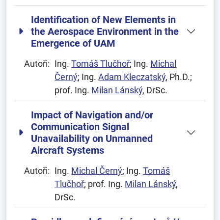
Identification of New Elements in
the Aerospace Environment in the
Emergence of UAM
Autoři:
Ing.
Tomáš Tlučhoř
; Ing.
Michal
Černý
; Ing.
Adam Kleczatský
, Ph.D.;
prof. Ing.
Milan Lánský
, DrSc.
Impact of Navigation and/or
Communication Signal
Unavailability on Unmanned
Aircraft Systems
Autoři:
Ing.
Michal Černý
; Ing.
Tomáš
Tlučhoř
; prof. Ing.
Milan Lánský
,
DrSc.