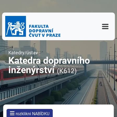
Katedry/ústav
Katedra dopravního
inženýrství
(K612)
rozklikni NABÍDKU