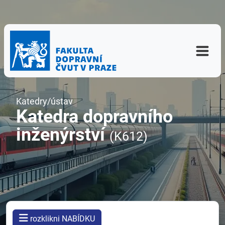
Katedry/ústav
Katedra dopravního
inženýrství
(K612)
rozklikni NABÍDKU