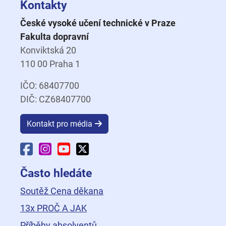
Kontakty
České vysoké učení technické v Praze
Fakulta dopravní
Konviktská 20
110 00 Praha 1
IČO: 68407700
DIČ: CZ68407700
Kontakt pro média
Facebook Fakulty dopravní
Instagram Fakulty dopravní
YouTube Fakulty dopravní
X Fakulty dopravní
Často hledáte
Soutěž Cena děkana
13x PROČ A JAK
Příběhy absolventů