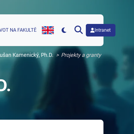
Intranet
IVOT NA FAKULTĚ
English version of web page
Dušan Kamenický, Ph.D.
Projekty a granty
D.