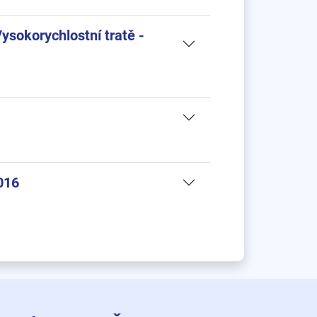
sokorychlostní tratě -
2016