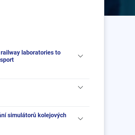
railway laboratories to
nsport
ní simulátorů kolejových