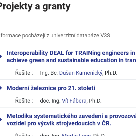
Projekty a granty
nformace pocházejí z univerzitní databáze V3S
Interoperability DEAL for TRAINing engineers in 
achieve green and sustainable education in tra
Řešitel:
Ing. Bc.
Dušan Kamenický
, Ph.D.
Moderní železnice pro 21. století
Řešitel:
doc. Ing.
Vít Fábera
, Ph.D.
Metodika systematického zavedení a provozová
vozidel pro výcvik strojvedoucích v ČR.
Řešitel:
doc. Ing.
Martin Leso
, Ph.D.