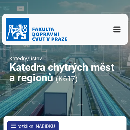
Katedry/ústav
Katedra chytrých měst
a regionů
(K617)
rozklikni NABÍDKU