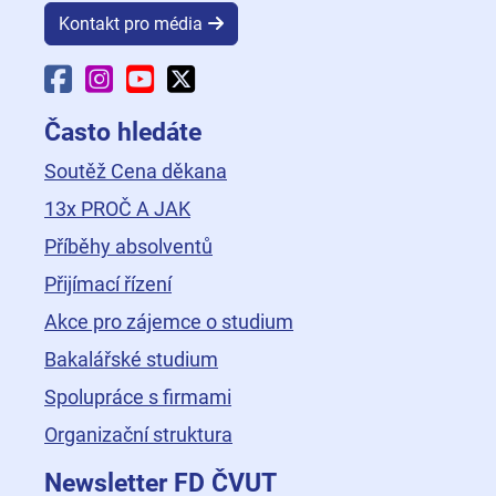
Kontakt pro média
Facebook Fakulty dopravní
Instagram Fakulty dopravní
YouTube Fakulty dopravní
X Fakulty dopravní
Často hledáte
Soutěž Cena děkana
13x PROČ A JAK
Příběhy absolventů
Přijímací řízení
Akce pro zájemce o studium
Bakalářské studium
Spolupráce s firmami
Organizační struktura
Newsletter FD ČVUT