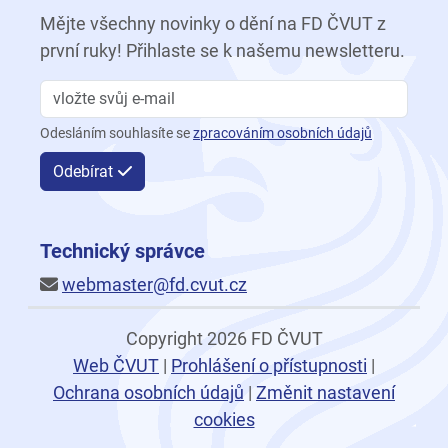
Mějte všechny novinky o dění na FD ČVUT z
první ruky! Přihlaste se k našemu newsletteru.
Odesláním souhlasíte se
zpracováním osobních údajů
Odebírat
Technický správce
webmaster@fd.cvut.cz
Copyright 2026 FD ČVUT
Web ČVUT
|
Prohlášení o přístupnosti
|
Ochrana osobních údajů
|
Změnit nastavení
cookies