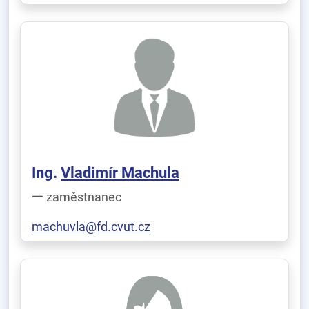
Ing.
Vladimír Machula
zaměstnanec
machuvla@fd.cvut.cz