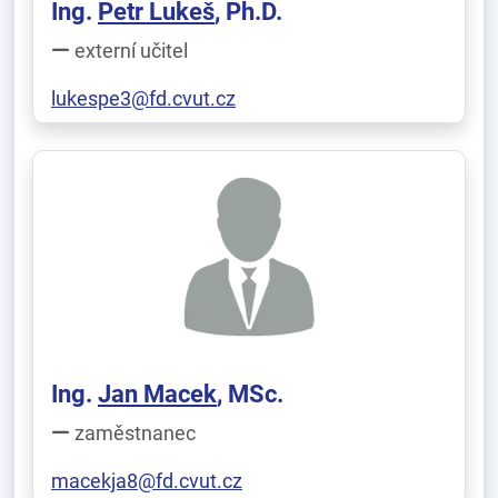
Ing.
Petr Lukeš
, Ph.D.
externí učitel
lukespe3@fd.cvut.cz
Ing.
Jan Macek
, MSc.
zaměstnanec
macekja8@fd.cvut.cz