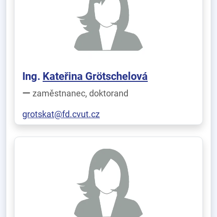
Ing.
Kateřina Grötschelová
zaměstnanec, doktorand
grotskat@fd.cvut.cz