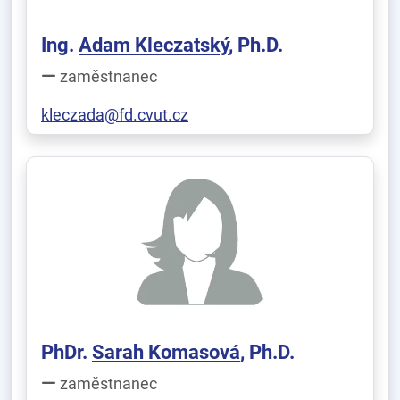
Ing.
Adam Kleczatský
, Ph.D.
zaměstnanec
kleczada@fd.cvut.cz
PhDr.
Sarah Komasová
, Ph.D.
zaměstnanec