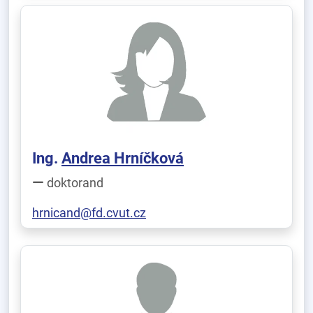
Ing.
Andrea Hrníčková
doktorand
hrnicand@fd.cvut.cz