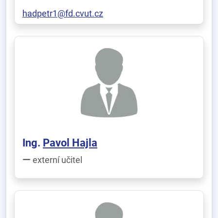
hadpetr1@fd.cvut.cz
Ing.
Pavol Hajla
externí učitel