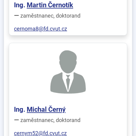
Ing.
Martin Černotík
zaměstnanec, doktorand
cernoma8@fd.cvut.cz
Ing.
Michal Černý
zaměstnanec, doktorand
cernym52@fd.cvut.cz