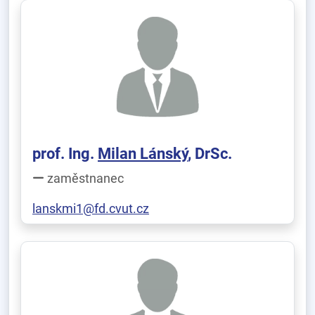
prof. Ing.
Milan Lánský
, DrSc.
zaměstnanec
lanskmi1@fd.cvut.cz