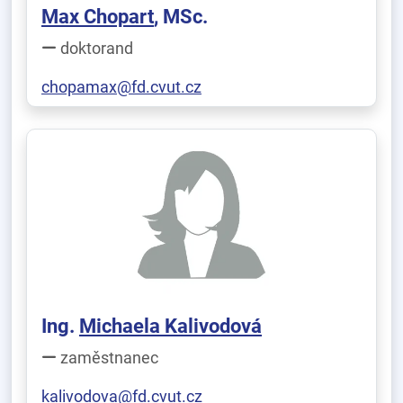
Max Chopart
, MSc.
doktorand
chopamax@fd.cvut.cz
Ing.
Michaela Kalivodová
zaměstnanec
kalivodova@fd.cvut.cz