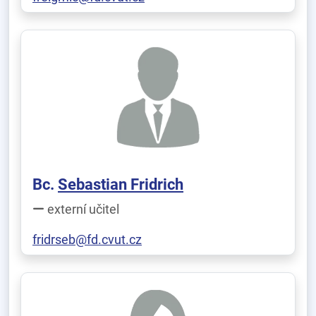
Bc.
Sebastian Fridrich
externí učitel
fridrseb@fd.cvut.cz