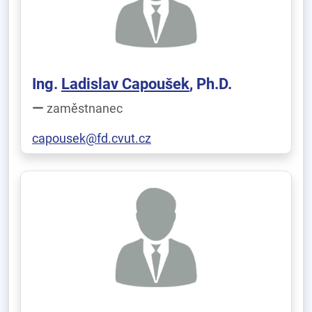
Ing.
Ladislav Capoušek
, Ph.D.
zaměstnanec
capousek@fd.cvut.cz