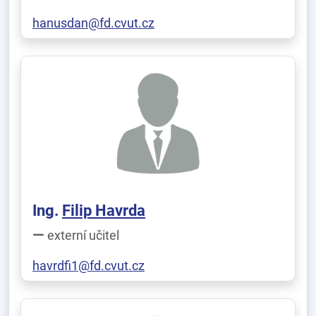
hanusdan@fd.cvut.cz
Ing.
Filip Havrda
externí učitel
havrdfi1@fd.cvut.cz