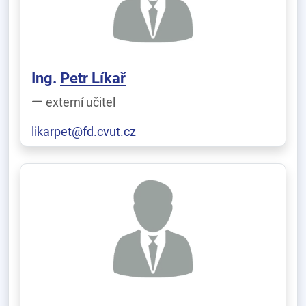
Ing.
Petr Líkař
externí učitel
likarpet@fd.cvut.cz