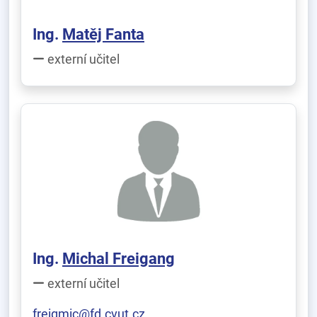
Ing.
Matěj Fanta
externí učitel
Ing.
Michal Freigang
externí učitel
freigmic@fd.cvut.cz