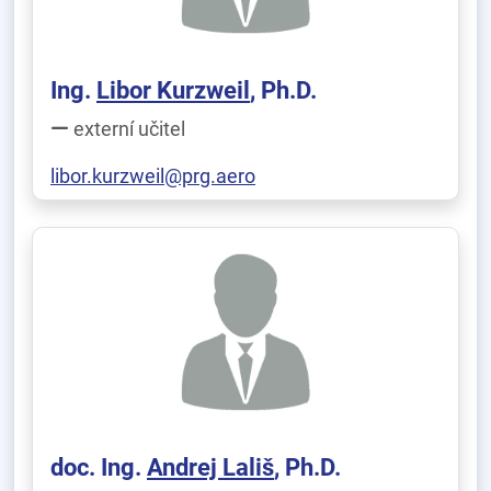
Ing.
Libor Kurzweil
, Ph.D.
externí učitel
libor.kurzweil@prg.aero
doc. Ing.
Andrej Lališ
, Ph.D.