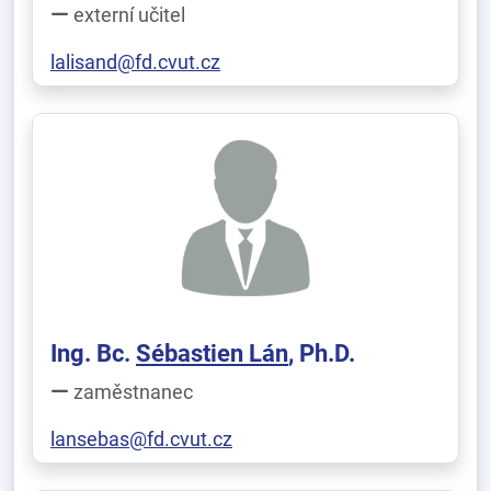
externí učitel
lalisand@fd.cvut.cz
Ing. Bc.
Sébastien Lán
, Ph.D.
zaměstnanec
lansebas@fd.cvut.cz