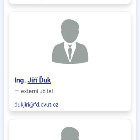
Ing.
Jiří Ďuk
externí učitel
dukjiri@fd.cvut.cz