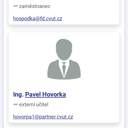
zaměstnanec
hospodka@fd.cvut.cz
Ing.
Pavel Hovorka
externí učitel
hovorpa1@partner.cvut.cz